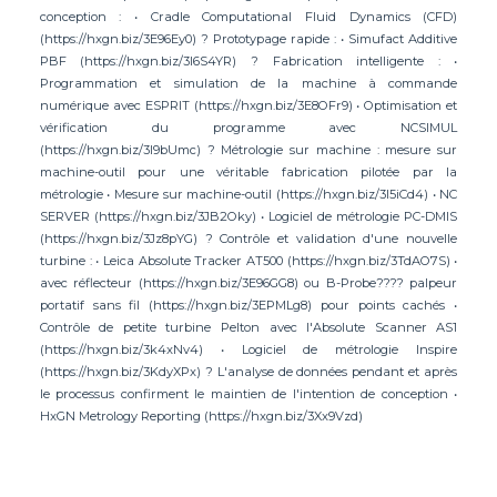
conception : • Cradle Computational Fluid Dynamics (CFD)
(https://hxgn.biz/3E96Ey0) ? Prototypage rapide : • Simufact Additive
PBF (https://hxgn.biz/3I6S4YR) ? Fabrication intelligente : •
Programmation et simulation de la machine à commande
numérique avec ESPRIT (https://hxgn.biz/3E8OFr9) • Optimisation et
vérification du programme avec NCSIMUL
(https://hxgn.biz/3I9bUmc) ? Métrologie sur machine : mesure sur
machine-outil pour une véritable fabrication pilotée par la
métrologie • Mesure sur machine-outil (https://hxgn.biz/3I5iCd4) • NC
SERVER (https://hxgn.biz/3JB2Oky) • Logiciel de métrologie PC-DMIS
(https://hxgn.biz/3Jz8pYG) ? Contrôle et validation d'une nouvelle
turbine : • Leica Absolute Tracker AT500 (https://hxgn.biz/3TdAO7S) •
avec réflecteur (https://hxgn.biz/3E96GG8) ou B-Probe???? palpeur
portatif sans fil (https://hxgn.biz/3EPMLg8) pour points cachés •
Contrôle de petite turbine Pelton avec l'Absolute Scanner AS1
(https://hxgn.biz/3k4xNv4) • Logiciel de métrologie Inspire
(https://hxgn.biz/3KdyXPx) ? L'analyse de données pendant et après
le processus confirment le maintien de l'intention de conception •
HxGN Metrology Reporting (https://hxgn.biz/3Xx9Vzd)