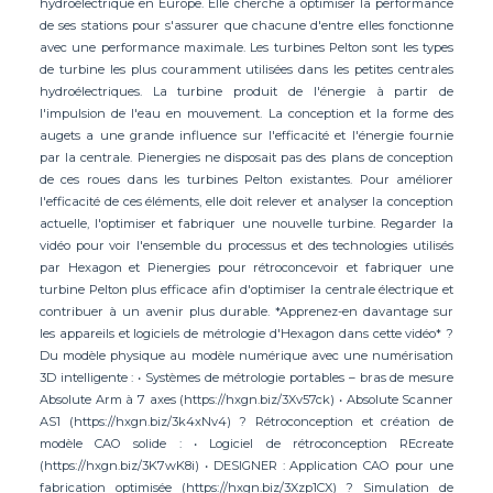
hydroélectrique en Europe. Elle cherche à optimiser la performance
de ses stations pour s'assurer que chacune d'entre elles fonctionne
avec une performance maximale. Les turbines Pelton sont les types
de turbine les plus couramment utilisées dans les petites centrales
hydroélectriques. La turbine produit de l'énergie à partir de
l'impulsion de l'eau en mouvement. La conception et la forme des
augets a une grande influence sur l'efficacité et l'énergie fournie
par la centrale. Pienergies ne disposait pas des plans de conception
de ces roues dans les turbines Pelton existantes. Pour améliorer
l'efficacité de ces éléments, elle doit relever et analyser la conception
actuelle, l'optimiser et fabriquer une nouvelle turbine. Regarder la
vidéo pour voir l'ensemble du processus et des technologies utilisés
par Hexagon et Pienergies pour rétroconcevoir et fabriquer une
turbine Pelton plus efficace afin d'optimiser la centrale électrique et
contribuer à un avenir plus durable. *Apprenez-en davantage sur
les appareils et logiciels de métrologie d'Hexagon dans cette vidéo* ?
Du modèle physique au modèle numérique avec une numérisation
3D intelligente : • Systèmes de métrologie portables – bras de mesure
Absolute Arm à 7 axes (https://hxgn.biz/3Xv57ck) • Absolute Scanner
AS1 (https://hxgn.biz/3k4xNv4) ? Rétroconception et création de
modèle CAO solide : • Logiciel de rétroconception REcreate
(https://hxgn.biz/3K7wK8i) • DESIGNER : Application CAO pour une
fabrication optimisée (https://hxgn.biz/3Xzp1CX) ? Simulation de