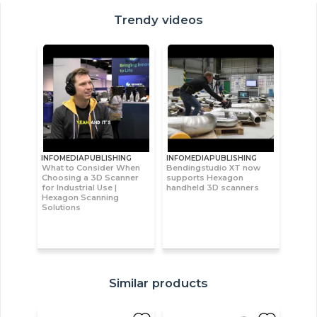
Trendy videos
INFOMEDIAPUBLISHING
INFOMEDIAPUBLISHING
What to Consider When
Bendingstudio XT now
Choosing a 3D Scanner
supports Hexagon
for Industrial Use |
handheld 3D scanners
Hexagon Scanning
Solutions
Similar products