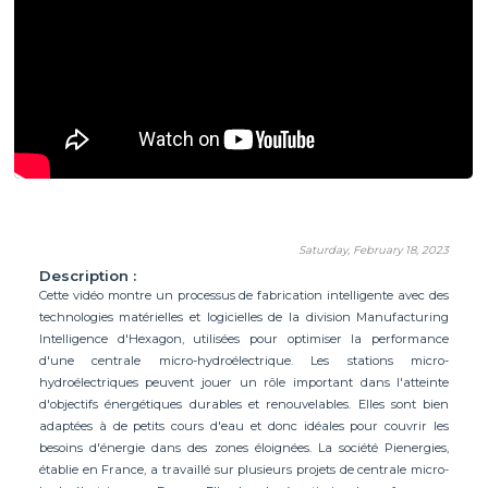
Saturday, February 18, 2023
Description :
Cette vidéo montre un processus de fabrication intelligente avec des
technologies matérielles et logicielles de la division Manufacturing
Intelligence d'Hexagon, utilisées pour optimiser la performance
d'une centrale micro-hydroélectrique. Les stations micro-
hydroélectriques peuvent jouer un rôle important dans l'atteinte
d'objectifs énergétiques durables et renouvelables. Elles sont bien
adaptées à de petits cours d'eau et donc idéales pour couvrir les
besoins d'énergie dans des zones éloignées. La société Pienergies,
établie en France, a travaillé sur plusieurs projets de centrale micro-